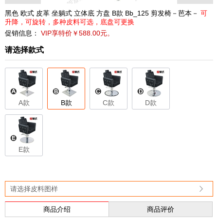
黑色 欧式 皮革 坐躺式 立体底 方盘 B款 Bb_125 剪发椅－芭本－
可
升降，可旋转，多种皮料可选，底盘可更换
促销信息：
VIP享特价￥588.00元。
请选择款式
A款
B款
C款
D款
E款
请选择皮料图样
商品介绍
商品评价