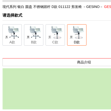
现代系列 银白 圆盘 不锈钢踏杆 D款 011122 剪发椅 －GESINO－
GE
请选择款式
A款
B款
C款
D款
商品介绍