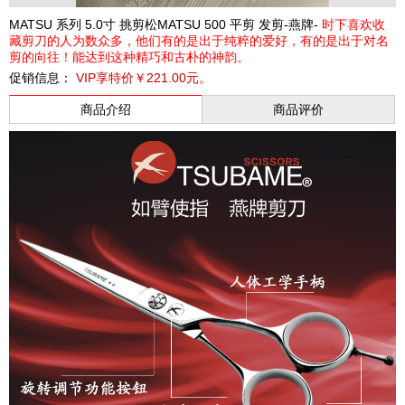
MATSU 系列 5.0寸 挑剪松MATSU 500 平剪 发剪-燕牌-
时下喜欢收
藏剪刀的人为数众多，他们有的是出于纯粹的爱好，有的是出于对名
剪的向往！能达到这种精巧和古朴的神韵。
促销信息：
VIP享特价￥221.00元。
商品介绍
商品评价