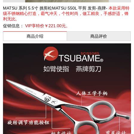
MATSU 系列 5.5寸 挑剪松MATSU 550L 平剪 发剪-燕牌-
本款采用特
级不锈钢精心打造，霸气冲天，个性时尚，做工精良，手感舒适，锋
利无比,
促销信息：
VIP享特价￥221.00元。
商品介绍
商品评价