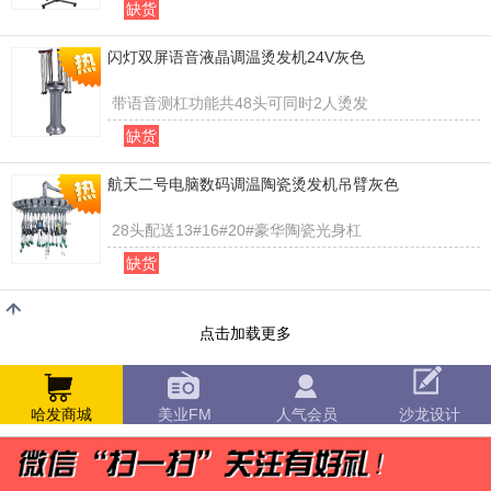
缺货
闪灯双屏语音液晶调温烫发机24V灰色
带语音测杠功能共48头可同时2人烫发
缺货
航天二号电脑数码调温陶瓷烫发机吊臂灰色
28头配送13#16#20#豪华陶瓷光身杠
缺货
点击加载更多
哈发商城
美业FM
人气会员
沙龙设计