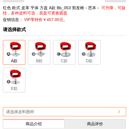
红色 欧式 皮革 平体 方盘 A款 Bb_053 剪发椅－芭本－
可升降，可旋
转，多种皮料可选，底盘可更换圆盘
促销信息：
VIP享特价￥457.00元。
请选择款式
A款
B款
C款
D款
E款
请选择皮料图样
商品介绍
商品评价